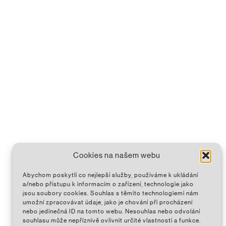
Cookies na našem webu
Abychom poskytli co nejlepší služby, používáme k ukládání
a/nebo přístupu k informacím o zařízení, technologie jako
jsou soubory cookies. Souhlas s těmito technologiemi nám
umožní zpracovávat údaje, jako je chování při procházení
nebo jedinečná ID na tomto webu. Nesouhlas nebo odvolání
souhlasu může nepříznivě ovlivnit určité vlastnosti a funkce.