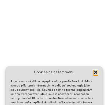
Cookies na našem webu
Abychom poskytli co nejlepší služby, používáme k ukládání
a/nebo přístupu k informacím o zařízení, technologie jako
jsou soubory cookies. Souhlas s těmito technologiemi nám
umožní zpracovávat údaje, jako je chování při procházení
nebo jedinečná ID na tomto webu. Nesouhlas nebo odvolání
souhlasu může nepříznivě ovlivnit určité vlastnosti a funkce.